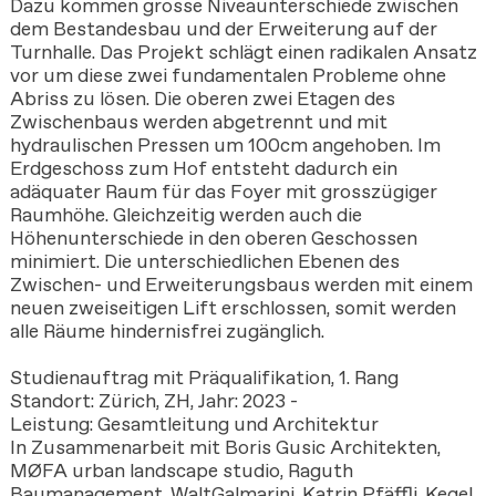
Dazu kommen grosse Niveaunterschiede zwischen
dem Bestandesbau und der Erweiterung auf der
Turnhalle. Das Projekt schlägt einen radikalen Ansatz
vor um diese zwei fundamentalen Probleme ohne
Abriss zu lösen. Die oberen zwei Etagen des
Zwischenbaus werden abgetrennt und mit
hydraulischen Pressen um 100cm angehoben. Im
Erdgeschoss zum Hof entsteht dadurch ein
adäquater Raum für das Foyer mit grosszügiger
Raumhöhe. Gleichzeitig werden auch die
Höhenunterschiede in den oberen Geschossen
minimiert. Die unterschiedlichen Ebenen des
Zwischen- und Erweiterungsbaus werden mit einem
neuen zweiseitigen Lift erschlossen, somit werden
alle Räume hindernisfrei zugänglich.
Studienauftrag mit Präqualifikation, 1. Rang
Standort: Zürich, ZH, Jahr: 2023 -
Leistung: Gesamtleitung und Architektur
In Zusammenarbeit mit
Boris Gusic Architekten
,
MØFA urban landscape studio
,
Raguth
Baumanagement
,
WaltGalmarini
,
Katrin Pfäffli
,
Kegel